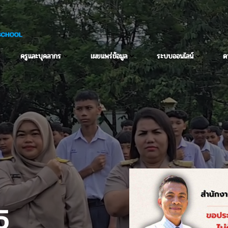
ครูและบุคลากร
เผยแพร่ข้อมูล
ระบบออนไลน์
ด
25