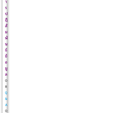
า
ร
ป
ฏิ
สั
ม
พั
น
ธ์
ข้
อ
มู
ล
O
8
Q
&
A
O