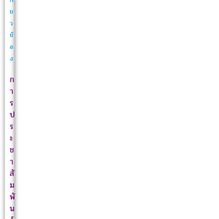
ย
ว
ข้
อ
ง
ก
า
ร
ป
ร
ะ
ช
า
สั
ม
พั
น