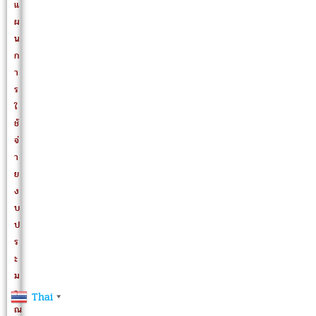
แ
ผ
น
ก
า
ร
ใ
ช้
จ่
า
ย
ง
บ
ป
ร
ะ
ม
า
Thai
▼
ณ