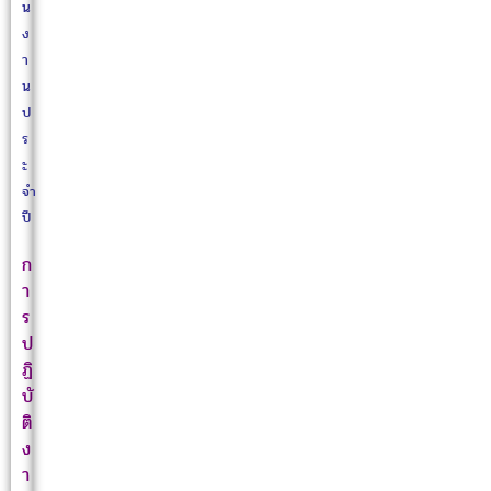
น
ง
า
น
ป
ร
ะ
จำ
ปี
ก
า
ร
ป
ฏิ
บั
ติ
ง
า