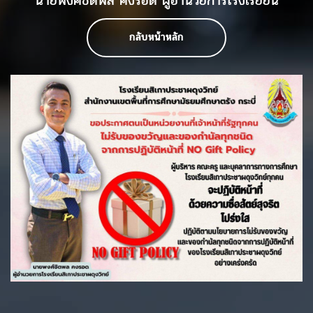
นายพงศ์ชิตพล คงรอด ผู้อำนวยการโรงเรียยน
กลับหน้าหลัก