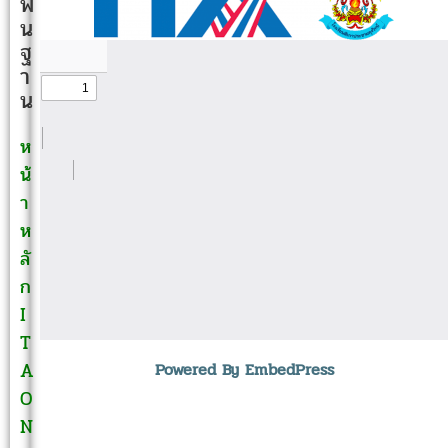
พื้
น
ฐ
า
น
ห
น้
า
ห
ลั
ก
I
T
A
Powered By EmbedPress
O
N