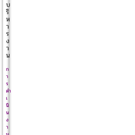
บ
ริ
ห
า
ร
ง
า
น
ก
า
ร
ดำ
เ
นิ
น
ง
า
น