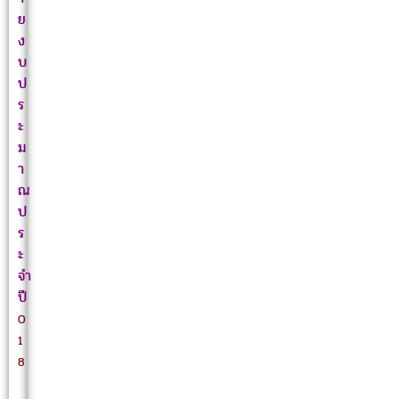
ย
ง
บ
ป
ร
ะ
ม
า
ณ
ป
ร
ะ
จำ
ปี
O
1
8