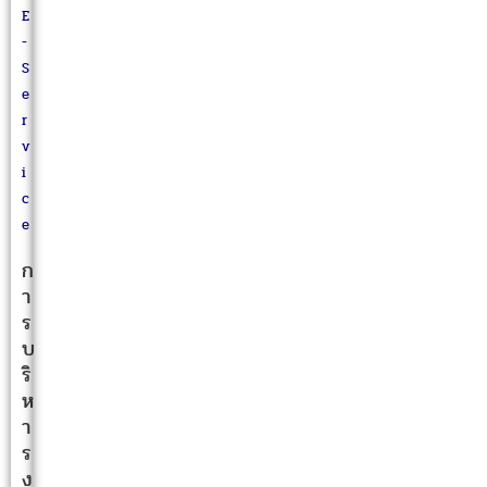
E
-
S
e
r
v
i
c
e
ก
า
ร
บ
ริ
ห
า
ร
ง