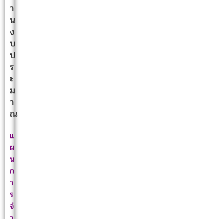
า
น
ง
บ
ป
ร
ะ
ม
า
ณ
แ
ผ
น
ก
า
ร
จ่
า