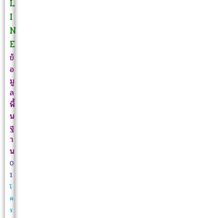
L
I
N
E
ข้
อ
มู
ล
พื้
น
ฐ
า
น
0
1
โ
ค
ร