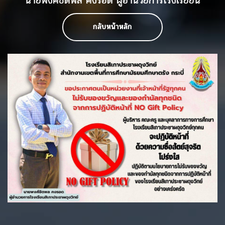
นายพงศ์ชิตพล คงรอด ผู้อำนวยการโรงเรียยน
กลับหน้าหลัก