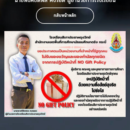
นายพงศ์ชิตพล คงรอด ผู้อำนวยการโรงเรียยน
กลับหน้าหลัก