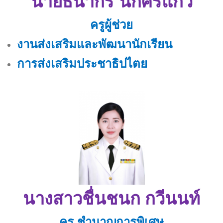
นายธนากร นกศรีแก้ว
ครูผู้ช่วย
งานส่งเสริมและพัฒนานักเรียน
การส่งเสริมประชาธิปไตย
นางสาวชื่นชนก กวีนนท์
ครู ชำนาญการพิเศษ