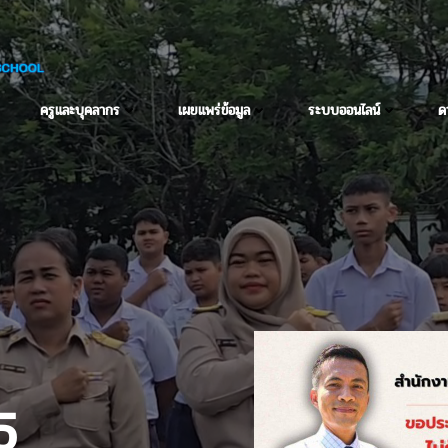
ครูและบุคลากร
เผยแพร่ข้อมูล
ระบบออนไลน์
ด
25