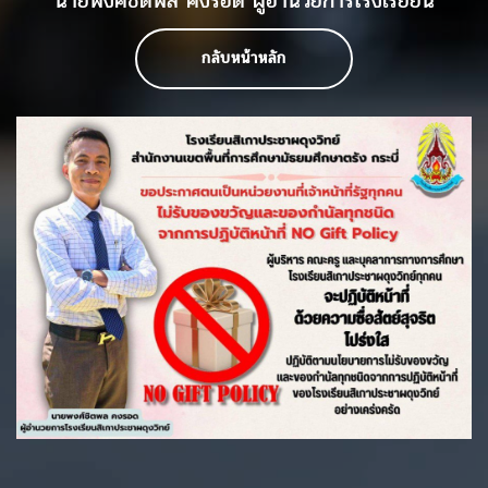
นายพงศ์ชิตพล คงรอด ผู้อำนวยการโรงเรียยน
กลับหน้าหลัก