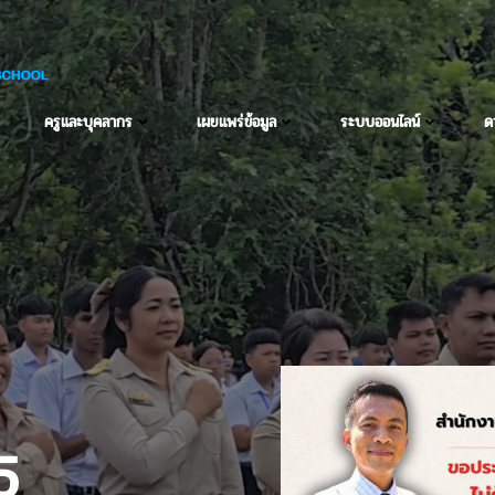
ครูและบุคลากร
เผยแพร่ข้อมูล
ระบบออนไลน์
ด
25