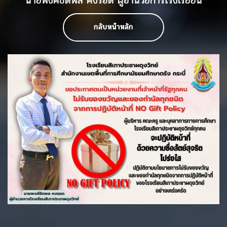
นายพงศ์ชิตพล คงรอด ผู้อำนวยการโรงเรียยน
กลับหน้าหลัก